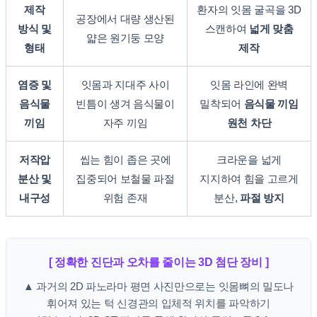
제작
환자의 잇몸 굴곡을 3D
공장에서 대량 생산된
방식 및
스캔하여
넓게 맞춤
얇은 원기둥 모양
형태
제작
염증 및
잇몸과 지대주 사이
잇몸 라인에 완벽
음식물
빈틈이 생겨 음식물이
밀착되어
음식물 끼임
끼임
자주 끼임
원천 차단
저작압
씹는 힘이 좁은 곳에
크라운을 넓게
분산 및
집중되어 보철물 파절
지지하여 힘을 고르게
내구성
위험 존재
분산,
파절 방지
[ 정확한 진단과 오차를 줄이는 3D 첨단 장비 ]
▲ 과거의 2D 파노라마 평면 사진만으로는 잇몸뼈의 밀도나
휘어져 있는 턱 신경관의 입체적 위치를 파악하기