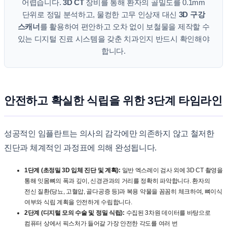
어렵습니다.
3D CT
장비를 통해 환자의 골밀도를 0.1mm
단위로 정밀 분석하고, 물컹한 고무 인상재 대신
3D 구강
스캐너
를 활용하여 편안하고 오차 없이 보철물을 제작할 수
있는 디지털 진료 시스템을 갖춘 치과인지 반드시 확인해야
합니다.
안전하고 확실한 식립을 위한 3단계 타임라인
성공적인 임플란트는 의사의 감각에만 의존하지 않고 철저한
진단과 체계적인 과정표에 의해 완성됩니다.
1단계 (초정밀 3D 입체 진단 및 계획):
일반 엑스레이 검사 외에 3D CT 촬영을
통해 잇몸뼈의 폭과 깊이, 신경관과의 거리를 정확히 파악합니다. 환자의
전신 질환(당뇨, 고혈압, 골다공증 등)과 복용 약물을 꼼꼼히 체크하여, 뼈이식
여부와 식립 계획을 안전하게 수립합니다.
2단계 (디지털 모의 수술 및 정밀 식립):
수집된 3차원 데이터를 바탕으로
컴퓨터 상에서 픽스처가 들어갈 가장 안전한 각도를 여러 번