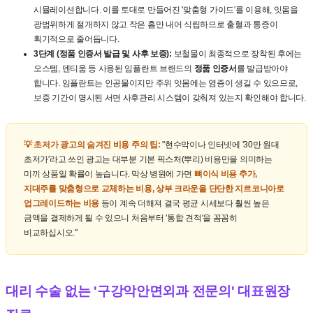
시뮬레이션합니다. 이를 토대로 만들어진 '맞춤형 가이드'를 이용해, 잇몸을
광범위하게 절개하지 않고 작은 홈만 내어 식립하므로 출혈과 통증이
획기적으로 줄어듭니다.
3단계 (정품 인증서 발급 및 사후 보증):
보철물이 최종적으로 장착된 후에는
오스템, 덴티움 등 사용된 임플란트 브랜드의
정품 인증서
를 발급받아야
합니다. 임플란트는 인공물이지만 주위 잇몸에는 염증이 생길 수 있으므로,
보증 기간이 명시된 서면 사후관리 시스템이 갖춰져 있는지 확인해야 합니다.
💡 초저가 광고의 숨겨진 비용 주의 팁:
"현수막이나 인터넷에 '30만 원대
초저가'라고 쓰인 광고는 대부분 기본 픽스처(뿌리) 비용만을 의미하는
미끼 상품일 확률이 높습니다. 막상 병원에 가면
뼈이식 비용 추가,
지대주를 맞춤형으로 교체하는 비용, 상부 크라운을 단단한 지르코니아로
업그레이드하는 비용
등이 계속 더해져 결국 평균 시세보다 훨씬 높은
금액을 결제하게 될 수 있으니 처음부터 '통합 견적'을 꼼꼼히
비교하십시오."
대리 수술 없는 '구강악안면외과 전문의' 대표원장